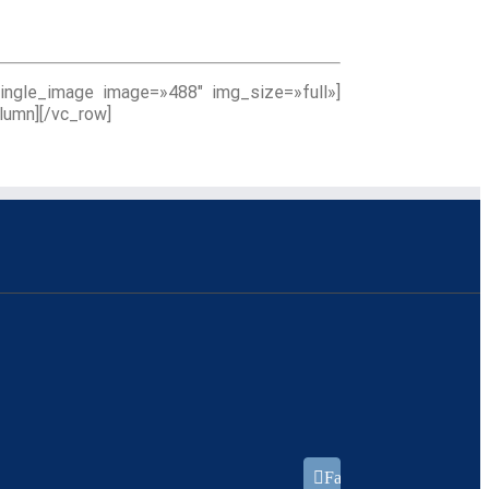
single_image image=»488″ img_size=»full»]
lumn][/vc_row]
Facebook