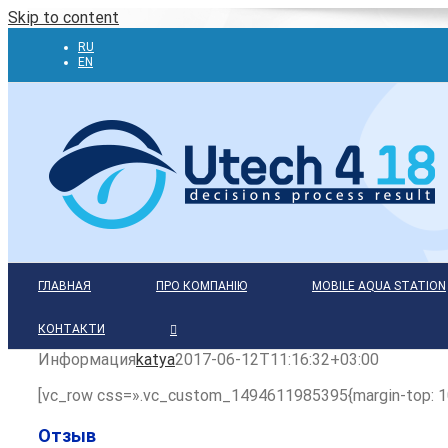
Skip to content
RU
EN
ГЛАВНАЯ
ПРО КОМПАНІЮ
MOBILE AQUA STATION
КОНТАКТИ
Информация
katya
2017-06-12T11:16:32+03:00
[vc_row css=».vc_custom_1494611985395{margin-top: 10
Отзыв