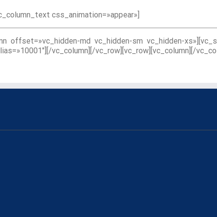
vc_column_text css_animation=»appear»]
lumn offset=»vc_hidden-md vc_hidden-sm vc_hidden-xs»][vc_
alias=»10001″][/vc_column][/vc_row][vc_row][vc_column][/vc_co