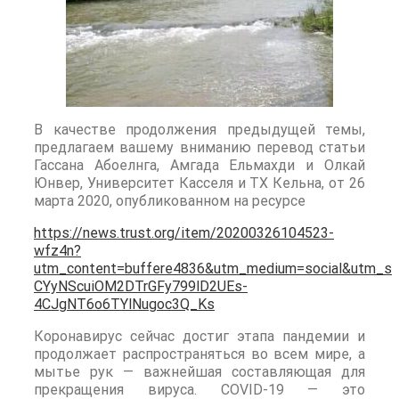
В качестве продолжения предыдущей темы,
предлагаем вашему вниманию перевод статьи
Гассана Абоелнга, Амгада Ельмахди и Олкай
Юнвер, Университет Касселя и ТХ Кельна, от 26
марта 2020, опубликованном на ресурсе
https://news.trust.org/item/20200326104523-
wfz4n?
utm_content=buffere4836&utm_medium=social&utm_sou
CYyNScuiOM2DTrGFy799lD2UEs-
4CJgNT6o6TYlNugoc3Q_Ks
Коронавирус сейчас достиг этапа пандемии и
продолжает распространяться во всем мире, а
мытье рук — важнейшая составляющая для
прекращения вируса. COVID-19 — это